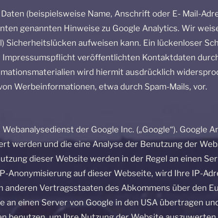
aten (beispielsweise Name, Anschrift oder E- Mail-Adre
e unten genannten Hinweise zu Google Analytics. Wir wei
l) Sicherheitslücken aufweisen kann. Ein lückenloser Sch
 Impressumspflicht veröffentlichten Kontaktdaten durch
ationsmaterialien wird hiermit ausdrücklich widersproc
 von Werbeinformationen, etwa durch Spam-Mails, vor.
 Webanalysedienst der Google Inc. („Google“). Google An
ert werden und die eine Analyse der Benutzung der Webs
utzung dieser Website werden in der Regel an einen Se
r IP-Anonymisierung auf dieser Webseite, wird Ihre IP-Ad
 in anderen Vertragsstaaten des Abkommens über den Eu
se an einen Server von Google in den USA übertragen und
en benutzen, um Ihre Nutzung der Website auszuwerten,