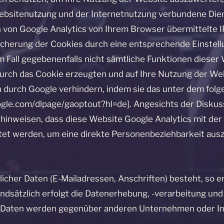
ebsitenutzung und der Internetnutzung verbundene Die
 von Google Analytics von Ihrem Browser übermittelte I
herung der Cookies durch eine entsprechende Einstellu
sem Fall gegebenenfalls nicht sämtliche Funktionen diese
urch das Cookie erzeugten und auf Ihre Nutzung der Web
n durch Google verhindern, indem sie das unter dem fol
google.com/dlpage/gaoptout?hl=de]. Angesichts der Disku
 hinweisen, dass diese Website Google Analytics mit de
tet werden, um eine direkte Personenbeziehbarkeit ausz
licher Daten (E-Mailadressen, Anschriften) besteht, so e
undsätzlich erfolgt die Datenerhebung, -verarbeitung und
Daten werden gegenüber anderen Unternehmen oder Inst